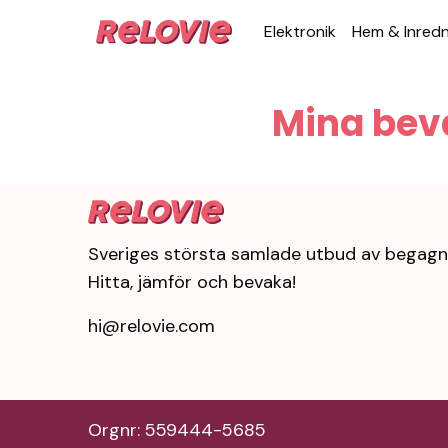
Elek­tronik
Hem & Inred­
Mina bev
Sveriges största samlade utbud av begagn
Hitta, jämför och bevaka!
hi@relovie.com
Orgnr: 559444-5685