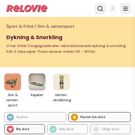
Sport & Fritid /
Sim & vattensport
Dykning & Snorkling
Vi har hittat 3 begagnade eller rekonditionerade dykning & snorkling
från 2 olika sajter. Priset varierar mellan 55 – 800kr.
Sim &
Kajaker
Vatten­
vatten­
skidåkning
sport
Nyskick
Mycket bra skick
Bra skick
Okej skick
Dåligt skick