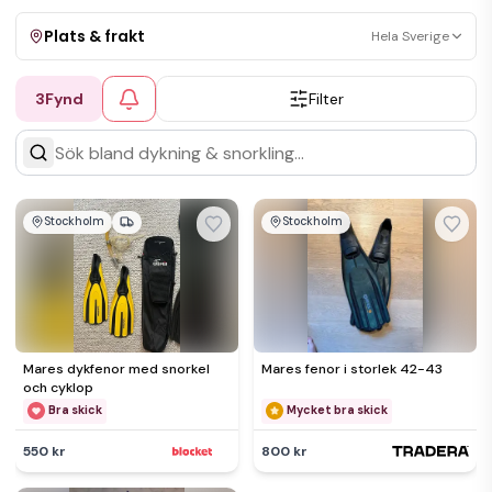
Plats & frakt
Hela Sverige
3
Fynd
Filter
Visa allt
Kan skickas
Upphämtning
Stockholm
Stockholm
Mares dykfenor med snorkel
Mares fenor i storlek 42-43
och cyklop
Bra skick
Mycket bra skick
550 kr
800 kr