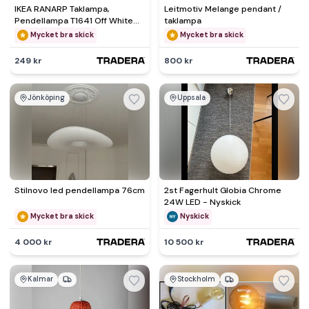
IKEA RANARP Taklampa,
Leitmotiv Melange pendant /
Pendellampa T1641 Off White
taklampa
Fint skick
Mycket bra skick
Mycket bra skick
249 kr
800 kr
Jönköping
Uppsala
Stilnovo led pendellampa 76cm
2st Fagerhult Globia Chrome
24W LED - Nyskick
Mycket bra skick
Nyskick
4 000 kr
10 500 kr
Kalmar
Stockholm