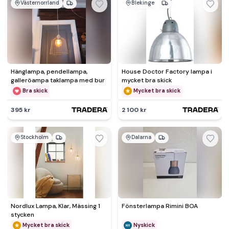
Västernorrland
Blekinge
Hänglampa, pendellampa,
House Doctor Factory lampa i
galleröampa taklampa med bur
mycket bra skick
Bra skick
Mycket bra skick
395 kr
2 100 kr
Stockholm
Dalarna
Nordlux Lampa, Klar, Mässing 1
Fönsterlampa Rimini BOA
stycken
Mycket bra skick
Nyskick