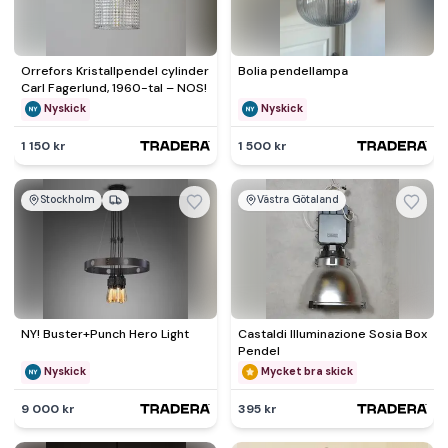
Orrefors Kristallpendel cylinder
Bolia pendellampa
Carl Fagerlund, 1960-tal – NOS!
Nyskick
Nyskick
1 150 kr
1 500 kr
Stockholm
Västra Götaland
NY! Buster+Punch Hero Light
Castaldi Illuminazione Sosia Box
Pendel
Nyskick
Mycket bra skick
9 000 kr
395 kr