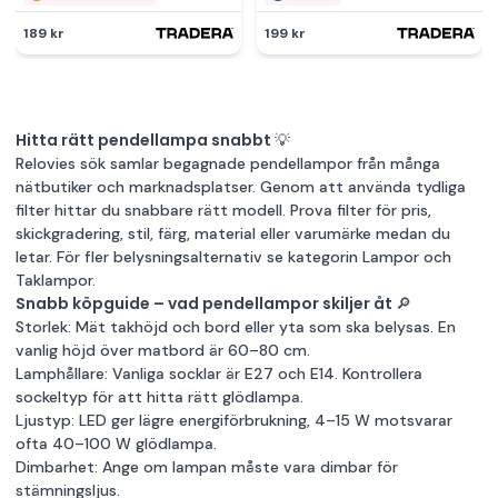
189 kr
199 kr
Hitta rätt pendellampa snabbt 💡
Relovies sök samlar begagnade pendellampor från många
nätbutiker och marknadsplatser. Genom att använda tydliga
filter hittar du snabbare rätt modell. Prova filter för pris,
skickgradering, stil, färg, material eller varumärke medan du
letar. För fler belysningsalternativ se kategorin
Lampor
och
Taklampor
.
Snabb köpguide – vad pendellampor skiljer åt 🔎
Storlek: Mät takhöjd och bord eller yta som ska belysas. En
vanlig höjd över matbord är 60–80 cm.
Lamphållare: Vanliga socklar är E27 och E14. Kontrollera
sockeltyp för att hitta rätt glödlampa.
Ljustyp: LED ger lägre energiförbrukning, 4–15 W motsvarar
ofta 40–100 W glödlampa.
Dimbarhet: Ange om lampan måste vara dimbar för
stämningsljus.