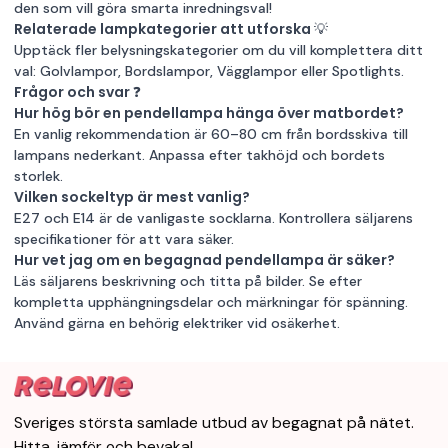
den som vill göra smarta inredningsval!
Relaterade lampkategorier att utforska 💡
Upptäck fler belysningskategorier om du vill komplettera ditt
val:
Golvlampor
,
Bordslampor
,
Vägglampor
eller
Spotlights
.
Frågor och svar ❓
Hur hög bör en pendellampa hänga över matbordet?
En vanlig rekommendation är 60–80 cm från bordsskiva till
lampans nederkant. Anpassa efter takhöjd och bordets
storlek.
Vilken sockeltyp är mest vanlig?
E27 och E14 är de vanligaste socklarna. Kontrollera säljarens
specifikationer för att vara säker.
Hur vet jag om en begagnad pendellampa är säker?
Läs säljarens beskrivning och titta på bilder. Se efter
kompletta upphängningsdelar och märkningar för spänning.
Använd gärna en behörig elektriker vid osäkerhet.
Sveriges största samlade utbud av begagnat på nätet.
Hitta, jämför och bevaka!