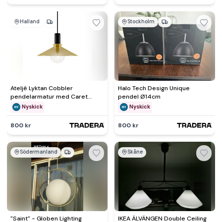
Halland
Stockholm
Ateljé Lyktan Cobbler
Halo Tech Design Unique
pendelarmatur med Caret
pendel Ø14cm
Globe 115 ljuskälla
Nyskick
Nyskick
800 kr
800 kr
Södermanland
Skåne
"Saint" - Globen Lighting
IKEA ÄLVÄNGEN Double Ceiling