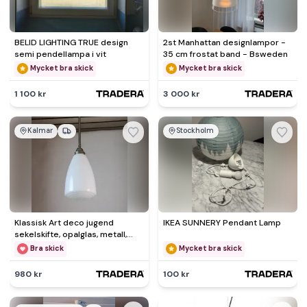
BELID LIGHTING TRUE design
2st Manhattan designlampor -
semi pendellampa i vit
35 cm frostat band - Bsweden
Mycket bra skick
Mycket bra skick
1 100 kr
3 000 kr
Kalmar
Stockholm
Klassisk Art deco jugend
IKEA SUNNERY Pendant Lamp
sekelskifte, opalglas, metall,
justerbar teleskopstång
Bra skick
Mycket bra skick
980 kr
100 kr