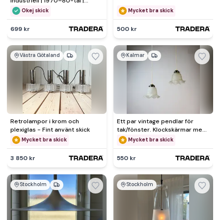
industriell | 1970–80-tal |
Skandinavisk
Okej skick
Mycket bra skick
699 kr
500 kr
Västra Götaland
Kalmar
Retrolampor i krom och
Ett par vintage pendlar för
plexiglas - Fint använt skick
tak/fönster. Klockskärmar med
volang frostat glas.
Mycket bra skick
Mycket bra skick
3 850 kr
550 kr
Stockholm
Stockholm