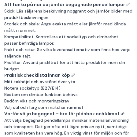
Att tänka på när du jämför begagnade pendellampor ✅
Skick: Läs säljarens beskrivning noggrant och jämför bilder med
produktbeskrivningen.
Storlek och skala: Ange exakta mått eller jämför med kända
mått i rummet.
Kompatibilitet: Kontrollera att sockeltyp och dimbarhet
passar befintliga lampor.
Frakt och retur: Se vilka leveransalternativ som finns hos varje
säljande sajt.
Prisfilter: Använd prisfiltret för att hitta produkter inom din
budget.
Praktisk checklista innan köp 📏
Mät takhöjd och avstånd över yta
Notera sockeltyp (E27/E14)
Bestäm om dimbar funktion behövs
Bedöm vikt och monteringskrav
Välj stil och färg som matchar rummet
Varför välja begagnat – bra för plånbok och klimat 🌱
Att välja begagnad pendellampa minskar materialanvändning
och transport. Det ger ofta ett lägre pris än nytt, samtidigt
som kvaliteten kan vara hög. En viktig vinst för miljön och för