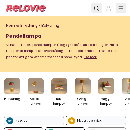
Hem & Inredning /
Belysning
Pendellampa
Vi har hittat 50 pendellampor (begagnade) från 1 olika sajter. Hitta
rätt pendellampa i ett överskådligt utbud och jämför stil, skick och
pris för att göra ett smart second hand-fynd.
Läs mer
Belys­ning
Bords­
Tak­
Övriga
Vägg­
Go
lampor
lampor
lampor
lampor
lam
Nyskick
Mycket bra skick