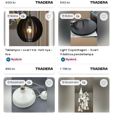
300 kr
540 kr
Skåne
Skåne
Taklampor i svart trä- helt nya -
Light Copenhagen - Svart
Ilva
Trådlösa pendellampa
Nyskick
Nyskick
850 kr
1 755 kr
Stockholm
Stockholm