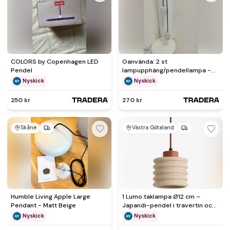
COLORS by Copenhagen LED
Oanvända: 2 st
Pendel
lampupphäng/pendellampa -
Lightning by Havsö - marmor
Nyskick
Nyskick
250 kr
270 kr
Skåne
Västra Götaland
Humble Living Apple Large
1 Lumo taklampa Ø12 cm –
Pendant - Matt Beige
Japandi-pendel i travertin och
ljust trä
Nyskick
Nyskick