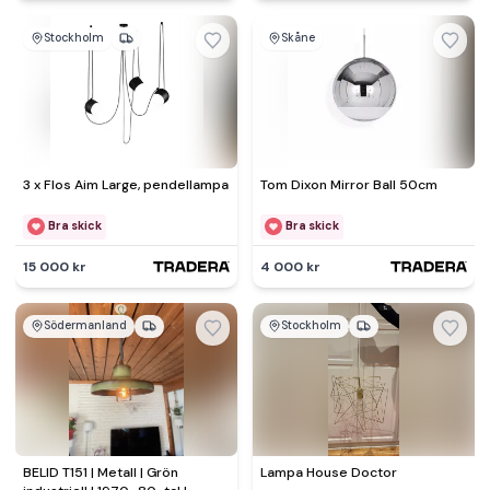
Stockholm
Skåne
3 x Flos Aim Large, pendellampa
Tom Dixon Mirror Ball 50cm
Bra skick
Bra skick
15 000 kr
4 000 kr
Södermanland
Stockholm
BELID T151 | Metall | Grön
Lampa House Doctor