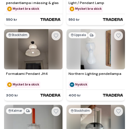
pendantlampa i mässing & glas
Light / Pendant Lamp
Mycket bra skick
Mycket bra skick
550 kr
550 kr
Stockholm
Uppsala
Formakami Pendant JH4
Northern Lighting pendellampa
Mycket bra skick
Nyskick
300 kr
400 kr
Kalmar
Stockholm