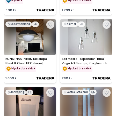
Nyskick
Mycket bra skick
800 kr
1 799 kr
Södermanland
Kalmar
KONSTHANTVERK Taklampa |
Set med 3 Takpendlar "Biba" –
Plast & Glas | UFO-kupa |
Vinga AB Sverige, Klarglas och
2000-tal | Skandinavisk
Metall
Mycket bra skick
Mycket bra skick
1 500 kr
780 kr
Jönköping
Västra Götaland