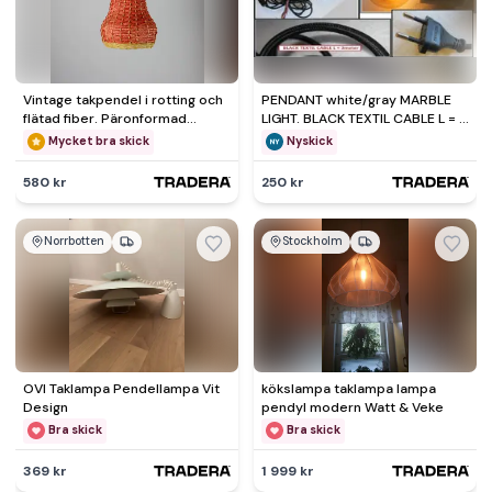
Vintage takpendel i rotting och
PENDANT white/gray MARBLE
flätad fiber. Päronformad
LIGHT. BLACK TEXTIL CABLE L = 3
skärm, 50-60-tal.
meters condition : NEW
Mycket bra skick
Nyskick
580 kr
250 kr
Norrbotten
Stockholm
OVI Taklampa Pendellampa Vit
kökslampa taklampa lampa
Design
pendyl modern Watt & Veke
Bra skick
Bra skick
369 kr
1 999 kr