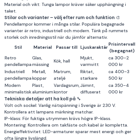
Material och vikt: Tunga lampor kräver säker upphängning i
taket.
Stilar och varianter – välj efter rum och funktion 🎨
Pendellampor kommer i många stilar. Populära begagnade
varianter är retro, industriell och modern. Tänk på rummets
storlek och inredningsstil när du jämför alternativ.
Prisintervall
Stil
Material
Passar till
Ljuskaraktär
(begagnat)
Retro
Glas,
Mjukt,
ca 300–2
Kök, hall
pendellampa
mässing
varmvitt
000 kr
Industriell
Metall,
Matrum,
Riktat,
ca 400–3
pendellampa
koppar
ateljé
starkare
500 kr
Modern
Plast,
Vardagsrum,
Jämnt,
ca 350–4
minimalistisk
aluminium
kontor
diffuserat
000 kr
Tekniska detaljer att ha koll på 🔧
Volt och sockel: Vanlig nätspänning i Sverige är 230 V.
Kontrollera att lampans märkning matchar.
IP-klass: För fuktiga utrymmen krävs högre IP-klass.
Montering: Kontrollera om takfäste och kabel är kompletta.
Energieffektivitet: LED-armaturer sparar mest energi och ger
ofta längre livslängd.