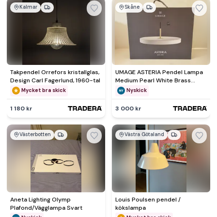
Kalmar
Skåne
Takpendel Orrefors kristallglas,
UMAGE ASTERIA Pendel Lampa
Design Carl Fagerlund, 1960-tal
Medium Pearl White Brass
Black nr 1 av 2
Mycket bra skick
Nyskick
1 180 kr
3 000 kr
Västerbotten
Västra Götaland
Aneta Lighting Olymp
Louis Poulsen pendel /
Plafond/Vägglampa Svart
kökslampa