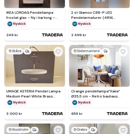
IKEA LÖRDAG Pendellampa
2 st Glamox C88-P LED
frostat glas – Ny i kartong –
Pendelarmaturer (48W,
Utgången modell
1200mm)
Nyskick
Nyskick
249 kr
2 499 kr
Skåne
Södermanland
UMAGE ASTERIA Pendel Lampa
Orange pendellampa”Italia”
Medium Pearl White Brass
Ø35,5 cm - Retro bauhaus
Black nr 2 av 2
design
Nyskick
Nyskick
3 000 kr
659 kr
Stockholm
Örebro