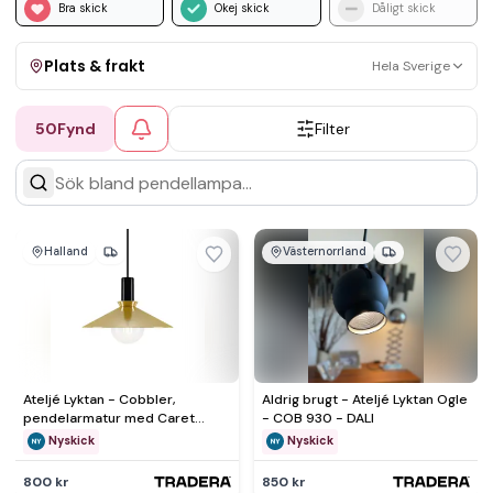
Bra skick
Okej skick
Dåligt skick
Plats & frakt
Hela Sverige
50
Fynd
Filter
Visa allt
Kan skickas
Upphämtning
Halland
Västernorrland
Ateljé Lyktan - Cobbler,
Aldrig brugt - Ateljé Lyktan Ogle
pendelarmatur med Caret
- COB 930 - DALI
Globe 115 LED-lampa
Nyskick
Nyskick
800 kr
850 kr