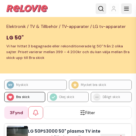
Elektronik /
TV & Tillbehör /
TV-apparater /
LG tv-apparater
LG 50"
Vi har hittat 3 begagnade eller rekonditionerade lg 50" från 2 olika
sajter. Priset varierar mellan 399 – 4 200kr och du kan välja mellan Bra
skick upp till Bra skick
Nyskick
Mycket bra skick
Bra skick
Okej skick
Dåligt skick
3
Fynd
Filter
LG 50PS3000 50" plasma TV inte