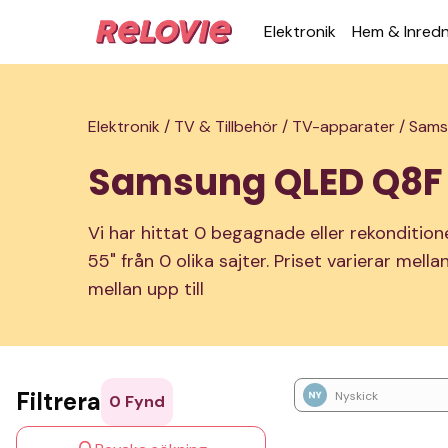
Elek­tronik
Hem & Inred­
Elektronik /
TV & Tillbehör /
TV-apparater /
Sams
Samsung QLED Q8F
Vi har hittat 0 begagnade eller rekonditi
55" från 0 olika sajter. Priset varierar mella
mellan upp till
Filtrera
Nyskick
0
Fynd