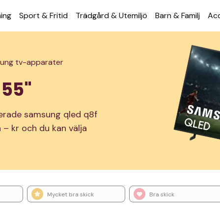
ning
Sport & Fritid
Trädgård & Utemiljö
Barn & Familj
Acc
ung tv-apparater
 55"
onerade samsung qled q8f
n – kr och du kan välja
Mycket bra skick
Bra skick