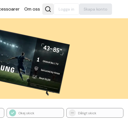
es­soarer
Om oss
Logga in
Skapa konto
Okej skick
Dåligt skick