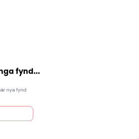
nga fynd
...
när nya fynd