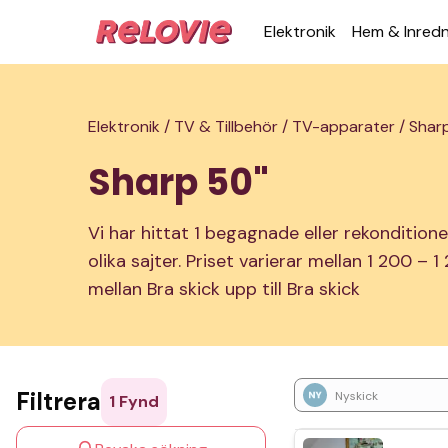
Elek­tronik
Hem & Inred­
Elektronik /
TV & Tillbehör /
TV-apparater /
Shar
Sharp 50"
Vi har hittat 1 begagnade eller rekondition
olika sajter. Priset varierar mellan 1 200 – 
mellan Bra skick upp till Bra skick
Filtrera
Nyskick
1
Fynd