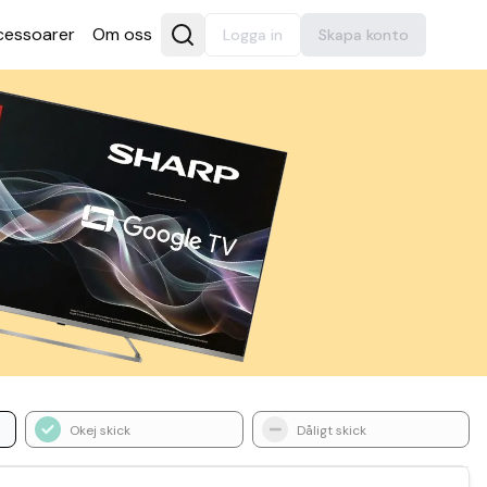
es­soarer
Om oss
Logga in
Skapa konto
Okej skick
Dåligt skick