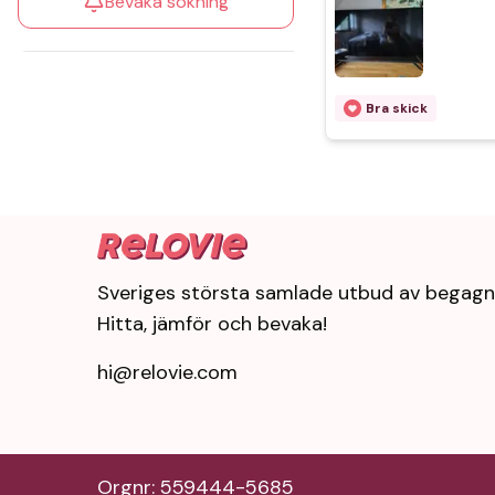
Bevaka sökning
Bra skick
Sveriges största samlade utbud av begagn
Hitta, jämför och bevaka!
hi@relovie.com
Orgnr: 559444-5685