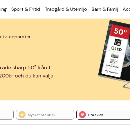
ning
Sport & Fritid
Trädgård & Utemiljö
Barn & Familj
Acc
p tv-apparater
erade sharp 50" från 1
1 200kr och du kan välja
Mycket bra skick
Bra skick