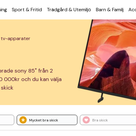
ning
Sport & Fritid
Trädgård & Utemiljö
Barn & Familj
Acc
 tv-apparater
erade sony 85" från 2
 10 000kr och du kan välja
 skick
Mycket bra skick
Bra skick