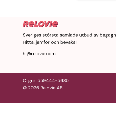
Sveriges största samlade utbud av begagn
Hitta, jämför och bevaka!
hi@relovie.com
Orgnr: 559444-5685
©
2026
Relovie AB.