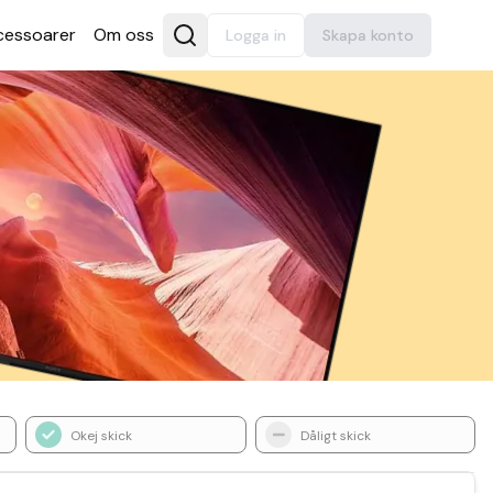
es­soarer
Om oss
Logga in
Skapa konto
Okej skick
Dåligt skick