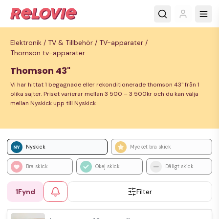
Elektronik /
TV & Tillbehör /
TV-apparater /
Thomson tv-apparater
Thomson 43"
Vi har hittat 1 begagnade eller rekonditionerade thomson 43" från 1
olika sajter. Priset varierar mellan 3 500 – 3 500kr och du kan välja
mellan Nyskick upp till Nyskick
Nyskick
Mycket bra skick
Bra skick
Okej skick
Dåligt skick
1
Fynd
Filter