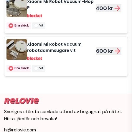
Xiaomi Mi Robot Vacuum-Mop
P
400 kr
Bra skick
Vit
Xiaomi Mi Robot Vacuum
robotdammsugare vit
600 kr
Bra skick
Vit
Sveriges största samlade utbud av begagnat på nätet.
Hitta, jämför och bevaka!
hi@relovie.com