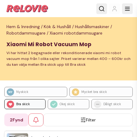
Hem & Inredning /
Kök & Hushåll /
Hushållsmaskiner /
Robotdammsugare /
Xiaomi robotdammsugare
Xiaomi Mi Robot Vacuum Mop
Vi har hittat 2 begagnade eller rekonditionerade xiaomi mi robot
vacuum mop från 1 olika sajter. Priset varierar mellan 400 – 600kr och
du kan välja mellan Bra skick upp till Bra skick
Nyskick
Mycket bra skick
Bra skick
Okej skick
Dåligt skick
2
Fynd
Filter