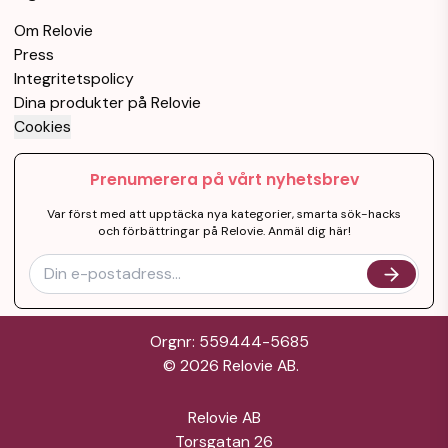
Om Relovie
Press
Integritetspolicy
Dina produkter på Relovie
Cookies
Prenumerera på vårt nyhetsbrev
Var först med att upptäcka nya kategorier, smarta sök-hacks
och förbättringar på Relovie. Anmäl dig här!
Orgnr: 559444-5685
©
2026
Relovie AB.
Relovie AB
Torsgatan 26